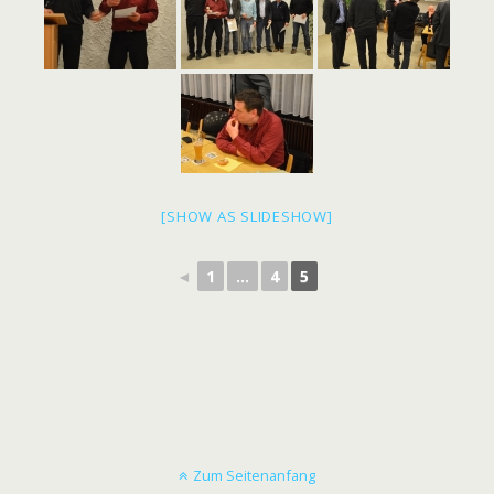
[SHOW AS SLIDESHOW]
◄
1
...
4
5
Zum Seitenanfang