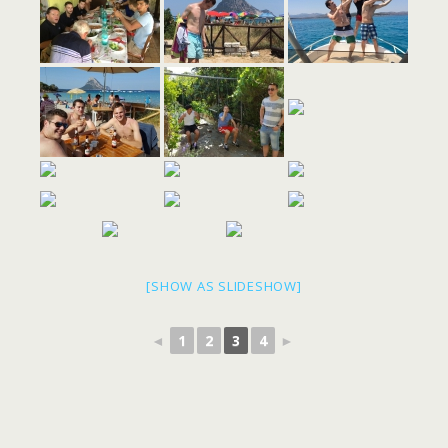
[SHOW AS SLIDESHOW]
◄
1
2
3
4
►