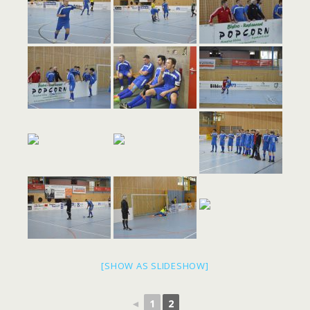
[SHOW AS SLIDESHOW]
◄
1
2