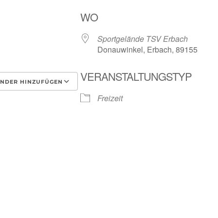
WO
Sportgelände TSV Erbach
Donauwinkel, Erbach, 89155
VERANSTALTUNGSTYP
NDER HINZUFÜGEN
Freizeit
laden
Google Kalender
i