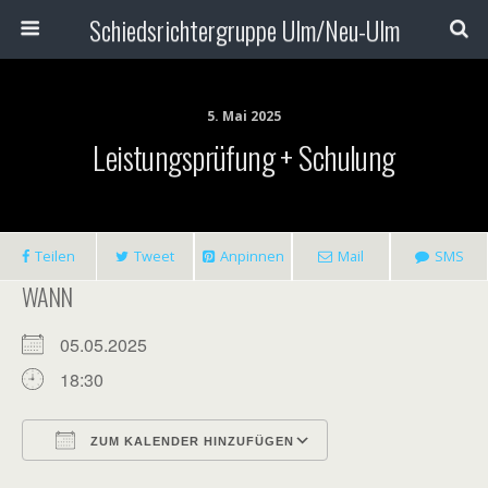
Schiedsrichtergruppe Ulm/Neu-Ulm
5. Mai 2025
Leistungsprüfung + Schulung
Teilen
Tweet
Anpinnen
Mail
SMS
WANN
05.05.2025
18:30
ZUM KALENDER HINZUFÜGEN
ICS herunterladen
Google Kalender