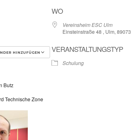
WO
Vereinsheim ESC Ulm
Einsteinstraße 48 , Ulm, 89073
VERANSTALTUNGSTYP
NDER HINZUFÜGEN
Schulung
laden
Google Kalender
i
n Butz
rd Technische Zone