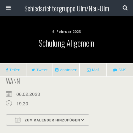
Schiedsrichtergruppe Ulm/Neu-Ulm
6. Februar 2023
Schulung Allgemein
Teilen
Tweet
Anpinnen
Mail
SMS
WANN
06.02.2023
19:30
ZUM KALENDER HINZUFÜGEN
ICS herunterladen
Google Kalender