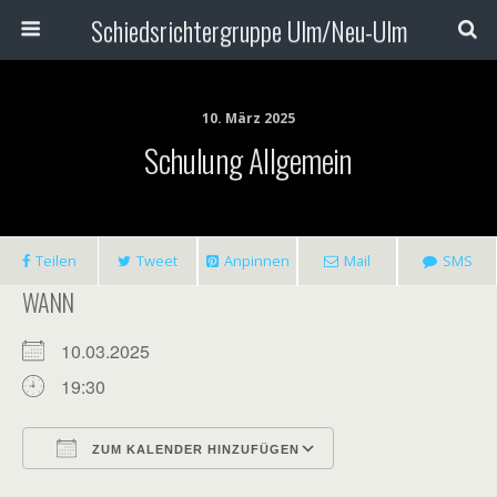
Schiedsrichtergruppe Ulm/Neu-Ulm
10. März 2025
Schulung Allgemein
Teilen
Tweet
Anpinnen
Mail
SMS
WANN
10.03.2025
19:30
ZUM KALENDER HINZUFÜGEN
ICS herunterladen
Google Kalender