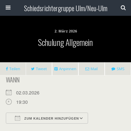
Schiedsrichtergruppe Ulm/Neu-Ulm
2. März 2026
Schulung Allgemein
Teilen
Tweet
Anpinnen
Mail
SMS
WANN
02.03.2026
19:30
ZUM KALENDER HINZUFÜGEN
ICS herunterladen
Google Kalender