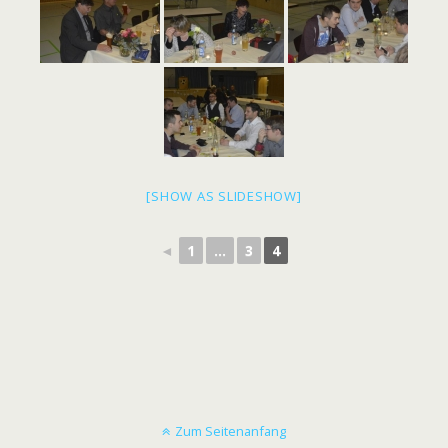
[SHOW AS SLIDESHOW]
◄
1
...
3
4
Zum Seitenanfang